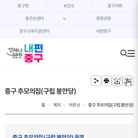
본문 내용 바로가기
주메뉴 바로가기
중구청
보건소
중구의회
동주민센터
문화관광
중구교육지원센터
내편중구
중구 추모의집(구립 봉안당)
홈
복지
어르신
중구 추모의집(구립 봉안당)
중구 추모의집(구립 봉안당) 운영