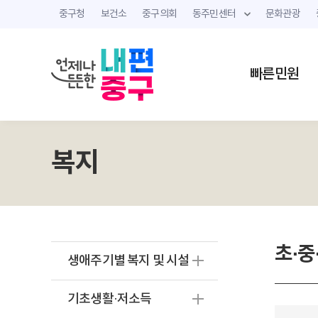
중구청
보건소
중구의회
동주민센터
문화관광
빠른민원
복지
초·중
생애주기별 복지 및 시설
기초생활·저소득