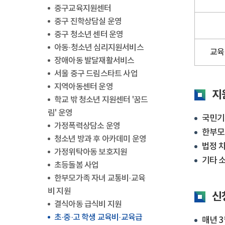
중구교육지원센터
중구 진학상담실 운영
중구 청소년 센터 운영
아동·청소년 심리지원서비스
교육
장애아동 발달재활서비스
서울 중구 드림스타트 사업
지역아동센터 운영
지
학교 밖 청소년 지원센터 '꿈드
림' 운영
국민기
가정폭력상담소 운영
한부모
청소년 방과 후 아카데미 운영
법정 
가정위탁아동 보호지원
기타 
초등돌봄 사업
한부모가족 자녀 교통비·교육
비 지원
신
결식아동 급식비 지원
초·중·고 학생 교육비·교육급
매년 3