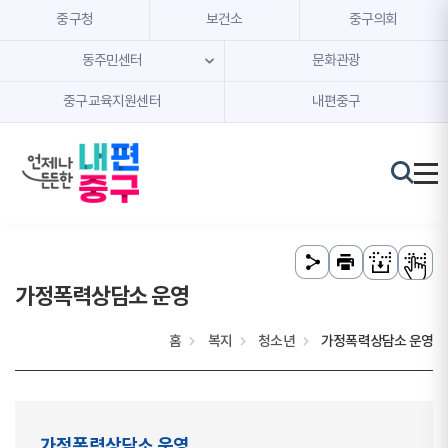
본문 내용 바로가기
주메뉴 바로가기
중구청
보건소
중구의회
동주민센터
문화관광
중구교육지원센터
내편중구
가정폭력상담소 운영
홈
복지
청소년
가정폭력상담소 운영
가정폭력상담소 운영