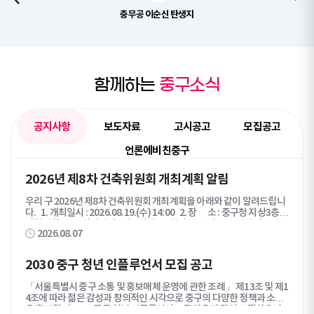
충무공 이순신 탄생지
함께하는
중구소식
공지사항
보도자료
고시공고
모집공고
언론에비친중구
공
2026년 제8차 건축위원회 개최계획 알림
지
우리 구 2026년 제8차 건축위원회 개최계획을 아래와 같이 알려드립니
사
다. 1. 개최일시 : 2026.08.19.(수) 14:00 2. 장 소 : 중구청 지상3층
항
기획상황실 3. 심의방법 : 대면심의 4. 회의 안건 및 참석 위원 명단 : 붙
탭
2026.08.07
임 참조 심의를 신청한 관계자께서는 심의당일 시간에 맞춰 참석해 주시
콘
기 바랍니다. 붙임 1. 제8차 건축위원회 상정 안건 1부. 2. 제8차 건
축위원회 참여 위원 명단 1부. 끝.
텐
2030 중구 청년 인플루언서 모집 공고
츠
목
「서울특별시 중구 소통 및 홍보매체 운영에 관한 조례」 제13조 및 제1
록
4조에 따라 젊은 감성과 창의적인 시각으로 중구의 다양한 정책과 소식
을 홍보할 「2030 중구 청년 인플루언서」를 다음과 같이 모집하오니