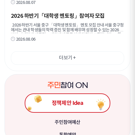
2026.08.07
많은 관심과 참여 바랍니다. 2026. 7. 31. 서울특별시 중구청장 1. 모
집기간 : 2026. 7. 31.(금) ~ 8. 18.(화) 2. 모집분야 : 인스타그램, 유튜브,
틱톡, 네이버 블로그, 네이버 클립 등 SNS 콘텐츠 제작 3. 모집인원 : 30
2026 하반기「대학생 멘토링」참여자 모집
명 내외 4. 모집대상 가. 만 19세 이상 만 39세 이하인 사람 나. 중구에 관
심이 많고 월 1회 이상 콘텐츠 제작·게시가 가능한 사람 다. 발대식 및 주
2026 하반기 서울 중구 「대학생 멘토링」 멘토 모집 안내 서울 중구청
요 행사 참석이 가능한 사람 라. 본인 명의의 SNS 계정을 활발하게 운영
에서는 관내 학생들의 학력 증진 및 함께 배우며 성장할 수 있는 2026 하
중인 사람 마. 우대사항 - 중구민 / 중구 소재 대학(원)생 / 중구 소재 직장
반기 「대학생 멘토링」 대학생 멘토를 아래와 같이 모집합니다. ■ 활
인 또는 사업체 종사자 - 팔로워？구독자 수 1천명 이상 / 게시물 조회수
2026.08.06
동안내 ○ 모집기간 : ~ 2026. 9. 1. (화) ○ 활동기간 : 2026. 9월 ~ 12월
평균 1만회 이상 - 특정 분야를 주제로 SNS 콘텐츠를 지속적으로 운영
(약 12주) ○ 지도대상 : 중구 관내 초등 6학년 ~ 고등 1학년 학생 ○ 운영
하는 사람 5. 활동기간 : 위촉일로부터 1년 간 6. 신청방법 : 네이버폼 또
방법 - 그룹별 온라인(Zoom 등) 학습지도 및 진로 탐색 지원 - 주 1~2
는 이메일을 통해 신청 - 네이버폼 입력 제출(https://naver.me/F6QN
회(1시간 이상) 총 30시간 이상 활동, 회차별 활동일지 작성 ○ 지도과목 :
vMsy) - 지원서 작성하여 이메일(psj0105@junggu.seoul.kr) 제출
더보기
+
국어·영어·수학·과학·사회·역사 ※그룹 매칭 후 멘토-멘티 협의하여 과
7. 제출서류 : 지원서, 개인정보 수집·이용·제공 동의서 8. 선정방법 : 지
목 선정 ■ 모집조건 ○ 서울 소재 대학교 재·휴학생 ○ 교과목 학습지도,
원자격, SNS 운영 현황, 콘텐츠 제작 역량, 지원동기 등을 종합적으로 심
공부 습관 개선, 진로 탐색 지원 등 멘토링이 가능한 자 ○ 멘토링 기간 동
사하여 선정 9. 결과발표 : 2026. 8. 24.(월) 예정 (개별 통보 및 중구 홈페
안 책임감을 갖고 끝까지 참여할 수 있는 자 ■ 지원내용 ○ 멘토링 필요경
이지 게시) ※ 문의 : 중구청 홍보담당관 홍보팀(☎02-3396-4963)
비(교재비, 온라인 화상 플랫폼 이용료, 간식비 등) ○ 봉사시간 인정(136
5) 및 교육봉사 인정(학교 협의 필요) 처리 ○ 우수 활동 멘토 표창 ■ 신청
주
민
참여 ON
방법 ○ 담당자 이메일로 신청서 제출 (sinar777@junggu.seoul.kr)
- 제출서류 : ①지원서(개인정보 수집 및 이용 동의서, 범죄 경력조회 동
의서 포함), ②재·휴학증명서 (멘토,멘티 1:1 매칭이므로, 멘티 모집 상
정책제안 Idea
황에 따라 멘토 일부 선발 취소 가능) ※ 이메일 확인 후 접수 완료건 담
당자 회신 예정(미수신 시 별도 연락 요청) ○ 선발결과 : 9월 중(별도 안내
예정) ○ 사전교육 : 9월 중(예정) 추후 별도 공지 ○ 문 의 : 중구청 교육정
책과 ☎02-3396-4665
주민참여예산
통합예약