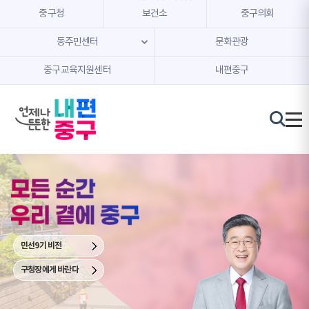
본문 내용 바로가기
주메뉴 바로가기
중구청
보건소
중구의회
동주민센터
문화관광
중구교육지원센터
내편중구
중
구
청
장
김
길
성
민선9기 비전
구청장에게 바란다