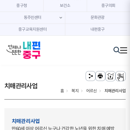
본문 내용 바로가기
주메뉴 바로가기
중구청
보건소
중구의회
동주민센터
문화관광
중구교육지원센터
내편중구
치매관리사업
홈
복지
어르신
치매관리사업
치매관리사업
만60세 이상 어르신 누구나 건강한 노년을 위한 치매 예방