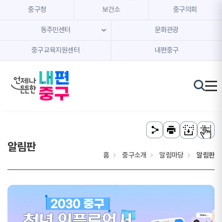
본문 내용 바로가기
주메뉴 바로가기
중구청
보건소
중구의회
동주민센터
문화관광
중구교육지원센터
내편중구
알림판
홈
중구소개
알림마당
알림판