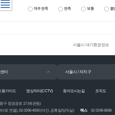
아주 만족
만족
보통
불
서울시 대기환경정보
센터
서울시 / 자치구
이용가이드
영상처리(CCTV)
찾아오시는길
조직도
 중구 창경궁로 17 (예관동)
콜센터로 연결), 02-3396-4000 (야간, 공휴일/당직실)
팩스
02-3396-8888