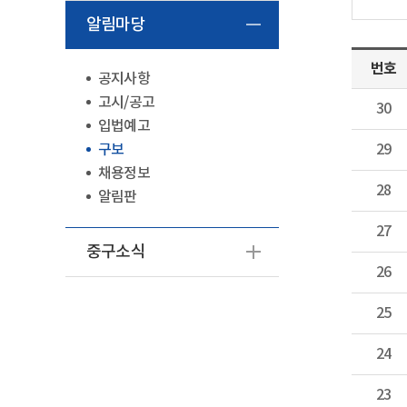
알림마당
번호
공지사항
고시/공고
30
입법예고
구보
29
채용정보
28
알림판
27
중구소식
26
25
24
23