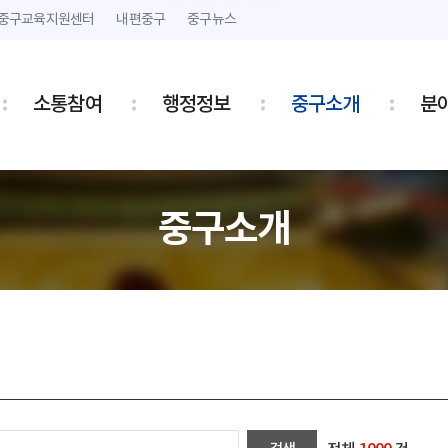
본문 내용 바로가기
주메뉴 바로가기
중구교육지원센터
내편중구
중구뉴스
소통참여
행정정보
중구소개
분
중구소개