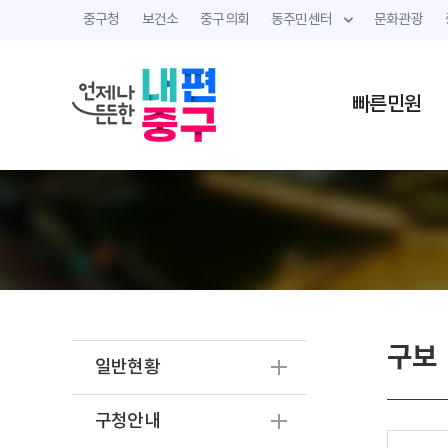
중구청
보건소
중구의회
동주민센터
문화관광
빠른민원
구보
일반현황
구청안내