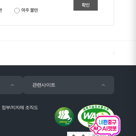
확인
만
아주 불만
관련사이트
정부/지자체 조직도