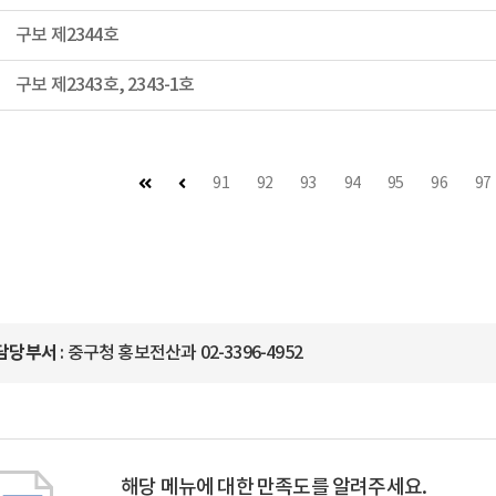
구보 제2344호
구보 제2343호, 2343-1호
첫 페이지
이전 페이지
91
92
93
94
95
96
97
담당부서
: 중구청 홍보전산과 02-3396-4952
해당 메뉴에 대한 만족도를 알려주세요.