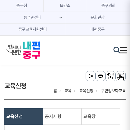
본문 내용 바로가기
주메뉴 바로가기
중구청
보건소
중구의회
동주민센터
문화관광
중구교육지원센터
내편중구
교육신청
홈
교육
교육신청
구민정보화교육
교육신청
공지사항
교육장