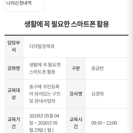
나의신청내역
생활에 꼭 필요한 스마트폰 활용
담당부
디지털정책과
서
생활에 꼭 필요한
강좌명
구분
중급반
스마트폰 활용
중구에 주민등록
교육대
이 되어있는 구민
강사명
김경희
상
및 관내사업자
2026년 05월 04
교육기
교육시
일 ~ 2026년 05
09:30 ~ 12:00
간
간
월 29일 ( 월 )