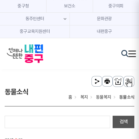
본문 내용 바로가기
주메뉴 바로가기
중구청
보건소
중구의회
동주민센터
문화관광
중구교육지원센터
내편중구
동물소식
홈
복지
동물복지
동물소식