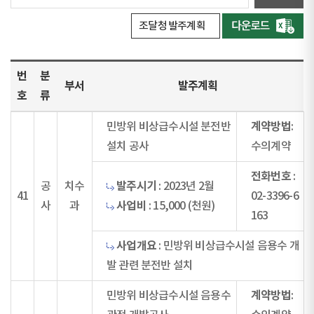
조달청 발주계획
번
분
부서
발주계획
호
류
계약방법
민방위 비상급수시설 분전반
:
설치 공사
수의계약
전화번호
:
발주시기
공
치수
: 2023년 2월
41
02-3396-6
사업비
사
과
: 15,000 (천원)
163
사업개요
: 민방위 비상급수시설 음용수 개
발 관련 분전반 설치
계약방법
민방위 비상급수시설 음용수
: