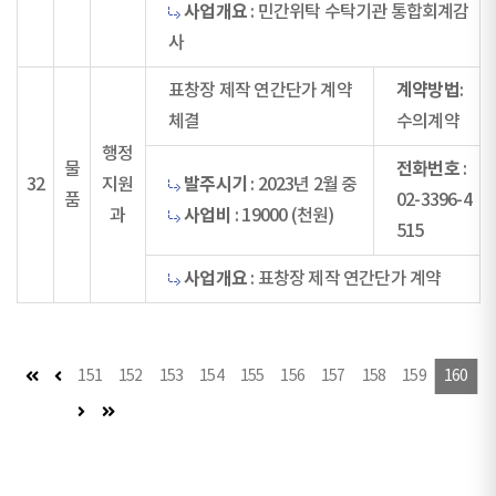
사업개요
: 민간위탁 수탁기관 통합회계감
사
계약방법
표창장 제작 연간단가 계약
:
체결
수의계약
행정
전화번호
물
:
발주시기
32
지원
: 2023년 2월 중
품
02-3396-4
사업비
과
: 19000 (천원)
515
사업개요
: 표창장 제작 연간단가 계약
첫 페이지
이전 페이지
151
152
153
154
155
156
157
158
159
160
다음 페이지
마지막 페이지