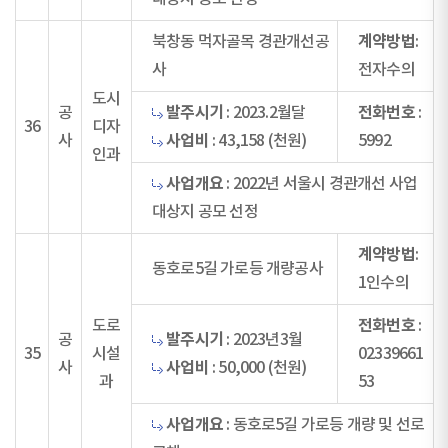
계약방법
북창동 먹자골목 경관개선공
:
사
전자수의
도시
발주시기
전화번호
공
: 2023.2월달
:
36
디자
사업비
사
: 43,158 (천원)
5992
인과
사업개요
: 2022년 서울시 경관개선 사업
대상지 공모 선정
계약방법
:
동호로5길 가로등 개량공사
1인수의
전화번호
도로
:
발주시기
공
: 2023년3월
35
시설
02339661
사업비
사
: 50,000 (천원)
과
53
사업개요
: 동호로5길 가로등 개량 및 선로