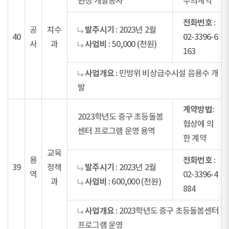
관정 개발공사
수의계약
전화번호
:
발주시기
공
치수
: 2023년 2월
40
02-3396-6
사업비
사
과
: 50,000 (천원)
163
사업개요
: 민방위 비상급수시설 음용수 개
발
계약방법
:
2023학년도 중구 초등돌봄
협상에 의
센터 프로그램 운영 용역
한 계약
교육
전화번호
용
:
발주시기
39
정책
: 2023년 2월
역
02-3396-4
사업비
과
: 600,000 (천원)
884
사업개요
: 2023학년도 중구 초등돌봄센터
프로그램 운영