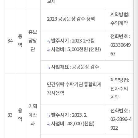
교체
계약방법
:
2023 공공문장 감수 용역
수의계약
홍보
전화번호
용
:
발주시기
34
담당
: 2023 2~3월
역
02339649
사업비
관
: 5,000천원 (천원)
63
사업개요
: 공공문장 감수
계약방법
:
민간위탁 수탁기관 통합회계
전자수의
감사용역
계약
기획
전화번호
용
:
발주시기
33
예산
: 2023. 2.
역
02-3396-4
사업비
과
: 48,000 (천원)
922