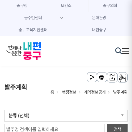
본문 내용 바로가기
주메뉴 바로가기
중구청
보건소
중구의회
동주민센터
문화관광
중구교육지원센터
내편중구
발주계획
홈
행정정보
계약정보공개
발주계획